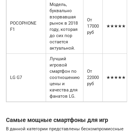
Модель,
буквально
взорвавшая
От
POCOPHONE
рынок в 2018
17000
★★★★★
F1
году, которая
руб
до сих пор
остается
актуальной.
Лучший
игровой
смартфон по
От
LG G7
соотношению
22000
★★★★★
цены и
руб
качества для
фанатов LG.
Самые мощные смартфоны для игр
В данной категории представлены бескомпромиссные