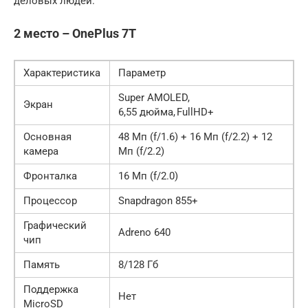
деловых людей.
2 место – OnePlus 7T
Характеристика
Параметр
Super AMOLED,
Экран
6,55 дюйма, FullHD+
Основная
48 Мп (f/1.6) + 16 Мп (f/2.2) + 12
камера
Мп (f/2.2)
Фронталка
16 Мп (f/2.0)
Процессор
Snapdragon 855+
Графический
Adreno 640
чип
Память
8/128 Гб
Поддержка
Нет
MicroSD