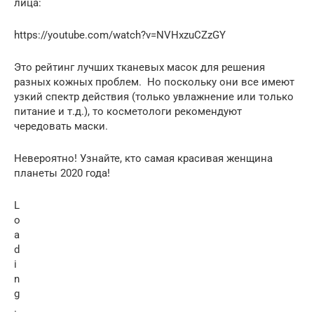
лица:
https://youtube.com/watch?v=NVHxzuCZzGY
Это рейтинг лучших тканевых масок для решения
разных кожных проблем. Но поскольку они все имеют
узкий спектр действия (только увлажнение или только
питание и т.д.), то косметологи рекомендуют
чередовать маски.
Невероятно! Узнайте, кто самая красивая женщина
планеты 2020 года!
L
o
a
d
i
n
g
.