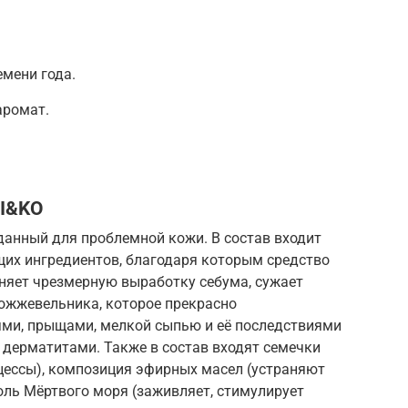
емени года.
аромат.
I&KO
данный для проблемной кожи. В состав входит
их ингредиентов, благодаря которым средство
аняет чрезмерную выработку себума, сужает
ожжевельника, которое прекрасно
рями, прыщами, мелкой сыпью и её последствиями
и дерматитами. Также в состав входят семечки
ессы), композиция эфирных масел (устраняют
соль Мёртвого моря (заживляет, стимулирует