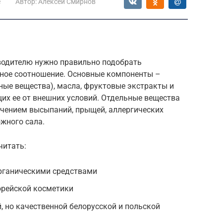
е
Автор:
Алексей Смирнов
водителю нужно правильно подобрать
ное соотношение. Основные компоненты –
ые вещества), масла, фруктовые экстракты и
х ее от внешних условий. Отдельные вещества
ечением высыпаний, прыщей, аллергических
жного сала.
читать:
рганическими средствами
орейской косметики
, но качественной белорусской и польской