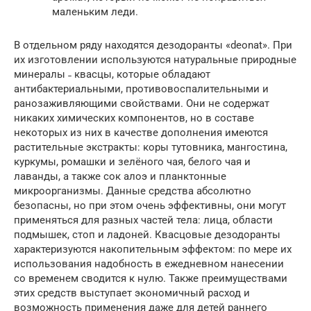
маленьким леди.
В отдельном ряду находятся дезодоранты «deonat». При
их изготовлении используются натуральные природные
минералы ˗ квасцы, которые обладают
антибактериальными, противовоспалительными и
ранозаживляющими свойствами. Они не содержат
никаких химических компонентов, но в составе
некоторых из них в качестве дополнения имеются
растительные экстракты: коры тутовника, мангостина,
куркумы, ромашки и зелёного чая, белого чая и
лаванды, а также сок алоэ и планктонные
микроорганизмы. Данные средства абсолютно
безопасны, но при этом очень эффективны, они могут
применяться для разных частей тела: лица, области
подмышек, стоп и ладоней. Квасцовые дезодоранты
характеризуются накопительным эффектом: по мере их
использования надобность в ежедневном нанесении
со временем сводится к нулю. Также преимуществами
этих средств выступает экономичный расход и
возможность применения даже для детей раннего