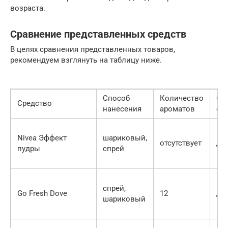
возраста.
Сравнение представленных средств
В целях сравнения представленных товаров,
рекомендуем взглянуть на таблицу ниже.
Способ
Количество
Сл
Средство
нанесения
ароматов
од
Nivea Эффект
шариковый,
отсутствует
да
пудры
спрей
спрей,
Go Fresh Dove
12
да
шариковый