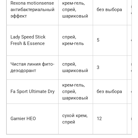
Rexona motionsense
крем-гель,
не
антибактериальный
спрей,
без выбора
ос
эффект
шариковый
Lady Speed Stick
спрей,
5
от
Fresh & Essence
крем-гель
Чистая линия фито-
спрей,
не
3
дезодорант
шариковый
об
крем-гель,
Fa Sport Ultimate Dry
спрей,
без выбора
отс
шариковый
сухой крем,
Garnier НЕО
12
не
спрей