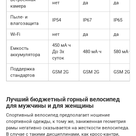
нет
да
да
камера
Пыле- и
IP54
IP67
IP65
влагозащита
Wi-Fi
нет
да
да
450 мА·ч
Емкость
До 3х
480 мА·ч
580 мА·ч
аккумулятора
суток
Поддержка
GSM 2G
GSM 2G
GSM 2G/3
стандартов
Лучший бюджетный горный велосипед
для мужчины и для женщины
Спортивный велосипед предполагает ношение
спортивной одежды, к тому же, заниженная геометрия
рамы негативно сказывается на жесткости велосипеда.
В случае с такими дисциплинами, как кросс-кантри,