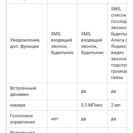
SMS,
список
последни
звонков,
SMS,
SMS,
будильник
Уведомления,
входящий
входящий
Алиса от
доп. функции
звонок,
звонок,
Яндекс,
будильник
будильник
видео
звонок,
подслушка
громкая
связь
Встроенный
да
да
динамик
камера
0.3 МПикс
2 мп
Голосовое
нет
да
да
управление
Встроенная