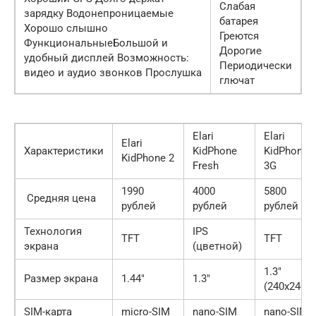
Слабая
зарядку Водонепроницаемые
батарея
Хорошо слышно
Греются
ФункциональныеБольшой и
Дорогие
удобный дисплей Возможность:
Периодически
видео и аудио звонков Прослушка
глючат
Elari
Elari
Elari
Характеристики
KidPhone
KidPhone
KidPhone 2
Fresh
3G
1990
4000
5800
Средняя цена
рублей
рублей
рублей
Технология
IPS
TFT
TFT
экрана
(цветной)
1.3″
Размер экрана
1.44″
1.3″
(240х240)
SIM-карта
micro-SIM
nano-SIM
nano-SIM