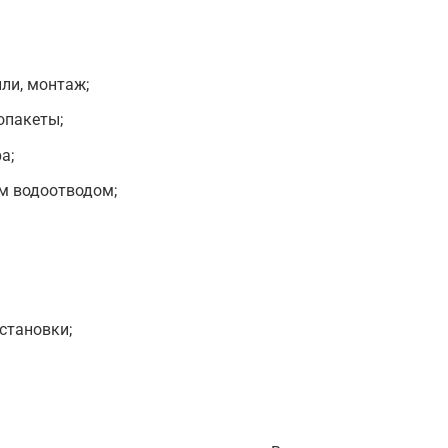
ли, монтаж;
опакеты;
а;
м водоотводом;
становки;