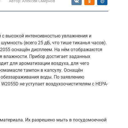
е
Автор:
Алексей Смирнов
й с высокой интенсивностью увлажнения и
шумность (всего 25 дБ, что тише тиканья часов).
W2055 оснащён дисплеем. На нём отображаются
ия влажности. Прибор достигает заданных
одит для ароматизации воздуха, для чего
омамасле тампон в капсулу. Оснащён
 обеззараживания воды. По заявлению
 W2055D не уступает воздухоочистителям с НЕРА-
 материала. Их разрешено мыть в посудомоечной