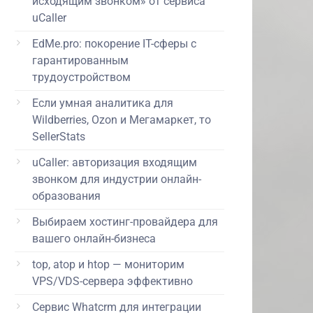
исходящим звонком» от сервиса
uCaller
EdMe.pro: покорение IT-сферы с
гарантированным
трудоустройством
Если умная аналитика для
Wildberries, Ozon и Мегамаркет, то
SellerStats
uCaller: авторизация входящим
звонком для индустрии онлайн-
образования
Выбираем хостинг-провайдера для
вашего онлайн-бизнеса
top, atop и htop — мониторим
VPS/VDS-сервера эффективно
Сервис Whatcrm для интеграции