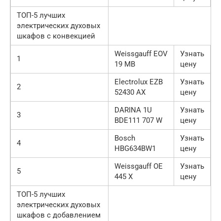
ТОП-5 лучших
электрических духовых
шкафов с конвекцией
Weissgauff EOV
Узнать
1
19 MB
цену
Electrolux EZB
Узнать
2
52430 AX
цену
DARINA 1U
Узнать
3
BDE111 707 W
цену
Bosch
Узнать
4
HBG634BW1
цену
Weissgauff OE
Узнать
5
445 X
цену
ТОП-5 лучших
электрических духовых
шкафов с добавлением