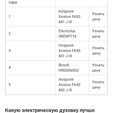
пара
Hotpoint-
Узнать
1
Ariston FA5S
цену
841 J IX
Electrolux
Узнать
2
OKD6P71X
цену
Hotpoint-
Узнать
3
Ariston FA4S
цену
841 J IX
Bosch
Узнать
4
HRG656XS2
цену
Hotpoint-
Узнать
5
Ariston FA4S
цену
842 J IX
Какую электрическую духовку лучше