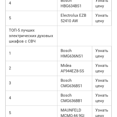
Bosch
Узнать
4
HBG634BS1
цену
Electrolux EZB
Узнать
5
52410 AW
цену
ТОП-5 лучших
электрических духовых
шкафов с СВЧ
Bosch
Узнать
1
HMG636NS1
цену
Midea
Узнать
2
AF944EZ8-SS
цену
Bosch
Узнать
3
CMG636BS1
цену
Bosch
Узнать
4
CMG636BB1
цену
MAUNFELD
Узнать
5
MCMO.44.9GI
цену