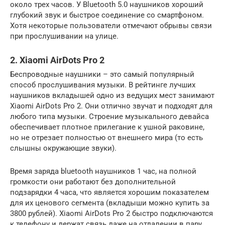
около трех часов. У Bluetooth 5.0 наушников хороший
глубокий звук и быстрое соединение со смартфоном.
Хотя некоторые пользователи отмечают обрывы связи
при прослушивании на улице.
2. Xiaomi AirDots Pro 2
Беспроводные наушники – это самый популярный
способ прослушивания музыки. В рейтинге лучших
наушников вкладышей одно из ведущих мест занимают
Xiaomi AirDots Pro 2. Они отлично звучат и подходят для
любого типа музыки. Строение музыкального девайса
обеспечивает плотное прилегание к ушной раковине,
но не отрезает полностью от внешнего мира (то есть
слышны окружающие звуки).
Время заряда bluetooth наушников 1 час, на полной
громкости они работают без дополнительной
подзарядки 4 часа, что является хорошим показателем
для их ценового сегмента (вкладыши можно купить за
3800 рублей). Xiaomi AirDots Pro 2 быстро подключаются
к телефону и держат связь даже на отдалении в пару