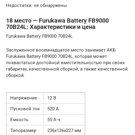
Недостатки: не обнаружены.
18 место — Furukawa Battery FB9000
70B24L: Характеристики и цена
Furukawa Battery FB9000 70B24L
Заслуженное восемнадцатое место занимает АКБ
Furukawa Battery FB9000 70B24L, которая может
похвастаться достойной вместительностью при своих
габаритах, качественной сборкой, а также качественной
сборкой.
Напряжение
12 В
Пусковой ток
520 А
Емкость
55 А·ч
Типоразмер
236x126x227 мм