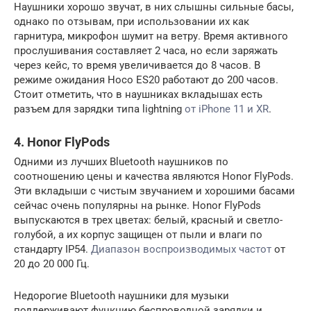
Наушники хорошо звучат, в них слышны сильные басы,
однако по отзывам, при использовании их как
гарнитура, микрофон шумит на ветру. Время активного
прослушивания составляет 2 часа, но если заряжать
через кейс, то время увеличивается до 8 часов. В
режиме ожидания Hoco ES20 работают до 200 часов.
Стоит отметить, что в наушниках вкладышах есть
разъем для зарядки типа lightning
от iPhone 11 и XR
.
4. Honor FlyPods
Одними из лучших Bluetooth наушников по
соотношению цены и качества являются Honor FlyPods.
Эти вкладыши с чистым звучанием и хорошими басами
сейчас очень популярны на рынке. Honor FlyPods
выпускаются в трех цветах: белый, красный и светло-
голубой, а их корпус защищен от пыли и влаги по
стандарту IP54.
Диапазон воспроизводимых частот
от
20 до 20 000 Гц.
Недорогие Bluetooth наушники для музыки
поддерживают функцию беспроводной зарядки и