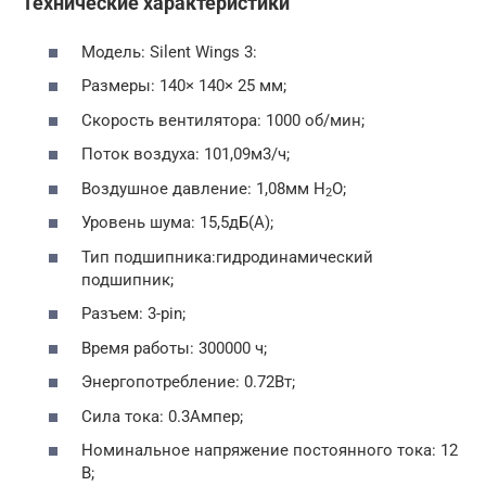
Технические характеристики
Модель: Silent Wings 3:
Размеры: 140× 140× 25 мм;
Скорость вентилятора: 1000 об/мин;
Поток воздуха: 101,09м3/ч;
Воздушное давление: 1,08мм H
O;
2
Уровень шума: 15,5дБ(А);
Тип подшипника:гидродинамический
подшипник;
Разъем: 3-pin;
Время работы: 300000 ч;
Энергопотребление: 0.72Вт;
Сила тока: 0.3Ампер;
Номинальное напряжение постоянного тока: 12
В;