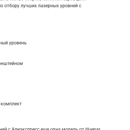
ло отбору лучших лазерных уровней с
ный уровень
ронштейном
 комплект
ней с Алиэкспресс еще одна модель от Huepar.