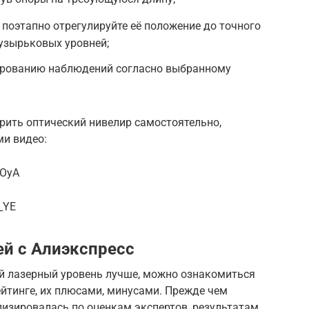
 поэтапно отрегулируйте её положение до точного
узырьковых уровней;
ированию наблюдений согласно выбранному
ерить оптический нивелир самостоятельно,
и видео:
dOyA
_YE
ей с Алиэкспресс
ой лазерный уровень лучше, можно ознакомиться
йтинге, их плюсами, минусами. Прежде чем
лизировалась по оценкам экспертов, результатам