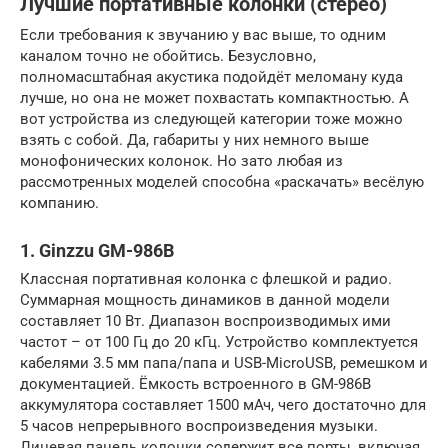
Лучшие портативные колонки (стерео)
Если требования к звучанию у вас выше, то одним
каналом точно не обойтись. Безусловно,
полномасштабная акустика подойдёт меломану куда
лучше, но она не может похвастать компактностью. А
вот устройства из следующей категории тоже можно
взять с собой. Да, габариты у них немного выше
монофонических колонок. Но зато любая из
рассмотренных моделей способна «раскачать» весёлую
компанию.
1. Ginzzu GM-986B
Классная портативная колонка с флешкой и радио.
Суммарная мощность динамиков в данной модели
составляет 10 Вт. Диапазон воспроизводимых ими
частот – от 100 Гц до 20 кГц. Устройство комплектуется
кабелями 3.5 мм папа/папа и USB-MicroUSB, ремешком и
документацией. Ёмкость встроенного в GM-986B
аккумулятора составляет 1500 мАч, чего достаточно для
5 часов непрерывного воспроизведения музыки.
Лицевая панель колонки содержит все порты, включая