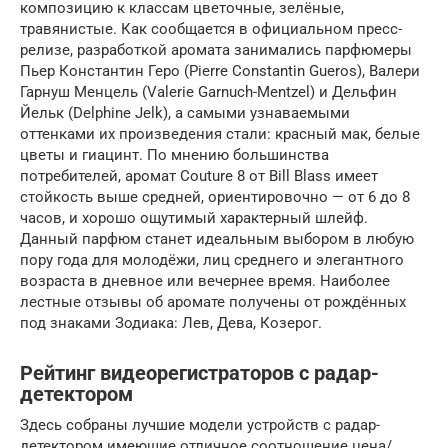
композицию к классам цветочные, зелёные,
травянистые. Как сообщается в официальном пресс-
релизе, разработкой аромата занимались парфюмеры
Пьер Константин Геро (Pierre Constantin Gueros), Валери
Гарнуш Менцель (Valerie Garnuch-Mentzel) и Дельфин
Йельк (Delphine Jelk), а самыми узнаваемыми
оттенками их произведения стали: красный мак, белые
цветы и гиацинт. По мнению большинства
потребителей, аромат Couture 8 от Bill Blass имеет
стойкость выше средней, ориентировочно — от 6 до 8
часов, и хорошо ощутимый характерный шлейф.
Данный парфюм станет идеальным выбором в любую
пору года для молодёжи, лиц среднего и элегантного
возраста в дневное или вечернее время. Наиболее
лестные отзывы об аромате получены от рождённых
под знаками Зодиака: Лев, Дева, Козерог.
Рейтинг видеорегистраторов с радар-
детектором
Здесь собраны лучшие модели устройств с радар-
детектором имеющие отличное соотношение цена/