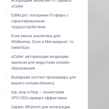
исходящим звонком» от сервиса
uCaller
EdMe.pro: покорение IT-сферы с
гарантированным
трудоустройством
Если умная аналитика для
Wildberries, Ozon и Мегамаркет, то
SellerStats
uCaller: авторизация входящим
звонком для индустрии онлайн-
образования
Выбираем хостинг-провайдера для
вашего онлайн-бизнеса
top, atop и htop — мониторим
VPS/VDS-сервера эффективно
Сервис Whatcrm для интеграции