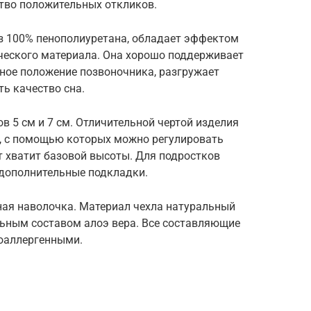
тво положительных откликов.
з 100% пенополиуретана, обладает эффектом
ческого материала. Она хорошо поддерживает
ьное положение позвоночника, разгружает
ь качество сна.
в 5 см и 7 см. Отличительной чертой изделия
, с помощью которых можно регулировать
т хватит базовой высоты. Для подростков
дополнительные подкладки.
ная наволочка. Материал чехла натуральный
льным составом алоэ вера. Все составляющие
оаллергенными.