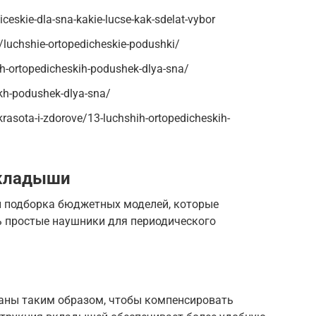
iceskie-dla-sna-kakie-lucse-kak-sdelat-vybor
t/luchshie-ortopedicheskie-podushki/
ih-ortopedicheskih-podushek-dlya-sna/
ikh-podushek-dlya-sna/
rasota-i-zdorove/13-luchshih-ortopedicheskih-
вкладыши
 подборка бюджетных моделей, которые
ть простые наушники для периодического
аны таким образом, чтобы компенсировать