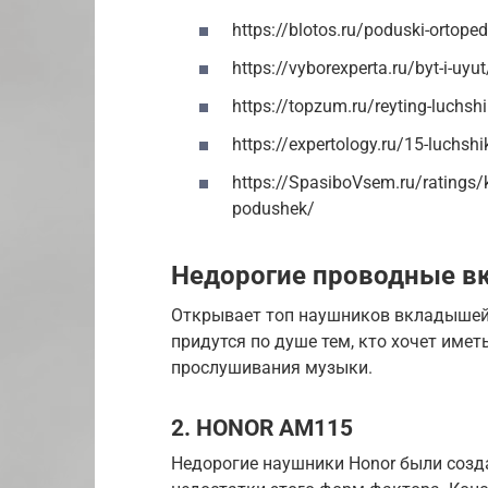
https://blotos.ru/poduski-ortoped
https://vyborexperta.ru/byt-i-uyu
https://topzum.ru/reyting-luchsh
https://expertology.ru/15-luchsh
https://SpasiboVsem.ru/ratings/k
podushek/
Недорогие проводные 
Открывает топ наушников вкладышей
придутся по душе тем, кто хочет име
прослушивания музыки.
2. HONOR AM115
Недорогие наушники Honor были созд