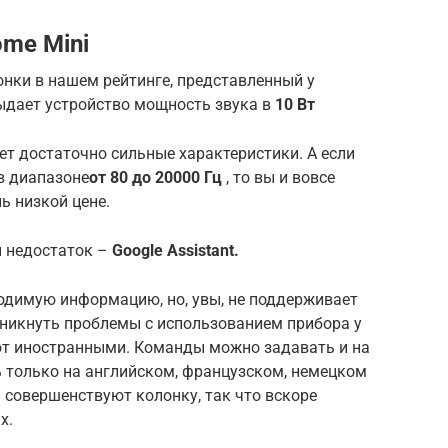
ome Mini
нки в нашем рейтинге, представленный у
Выдает устройство мощность звука в
10 Вт
ет достаточно сильные характеристики. А если
в диапазоне
от 80 до 20000 Гц
, то вы и вовсе
ь низкой цене.
й недостаток –
Google Assistant.
ходимую информацию, но, увы, не поддерживает
озникнуть проблемы с использованием прибора у
еют иностранными. Команды можно задавать и на
ь только на английском, французском, немецком
 совершенствуют колонку, так что вскоре
х.