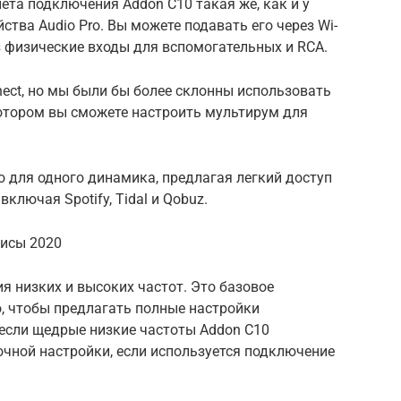
ета подключения Addon C10 такая же, как и у
тва Audio Pro. Вы можете подавать его через Wi-
ерез физические входы для вспомогательных и RCA.
nect, но мы были бы более склонны использовать
котором вы сможете настроить мультирум для
о для одного динамика, предлагая легкий доступ
ключая Spotify, Tidal и Qobuz.
исы 2020
я низких и высоких частот. Это базовое
о, чтобы предлагать полные настройки
 если щедрые низкие частоты Addon C10
чной настройки, если используется подключение