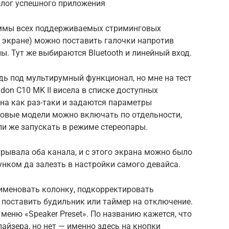
алог успешного приложения
ммы всех поддерживаемых стриминговых
ем экране) можно поставить галочки напротив
ны. Тут же выбираются Bluetooth и линейный вход.
дь под мультирумный функционал, но мне на тест
don C10 MK II висела в списке доступных
ана как раз-таки и задаются параметры
овые модели можно включать по отдельности,
ли же запускать в режиме стереопары.
грывала оба канала, и с этого экрана можно было
нком да залезть в настройки самого девайса.
еименовать колонку, подкорректировать
 поставить будильник или таймер на отключение.
меню «Speaker Preset». По названию кажется, что
айзера, но нет — именно здесь на кнопки