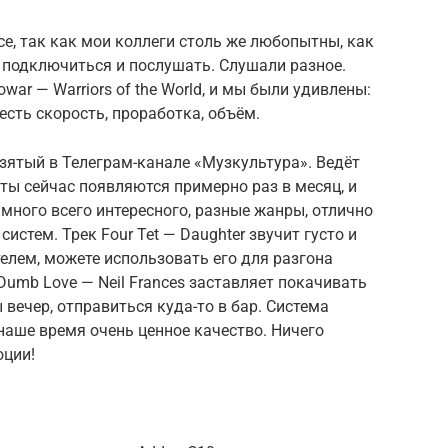
се, так как мои коллеги столь же любопытны, как
, подключиться и послушать. Слушали разное.
ar — Warriors of the World, и мы были удивлены:
есть скорость, проработка, объём.
взятый в Телеграм-канале «Музкультура». Ведёт
сты сейчас появляются примерно раз в месяц, и
 много всего интересного, разные жанры, отлично
истем. Трек Four Tet — Daughter звучит густо и
елем, можете использовать его для разгона
Dumb Love — Neil Frances заставляет покачивать
 вечер, отправиться куда-то в бар. Система
 наше время очень ценное качество. Ничего
оции!