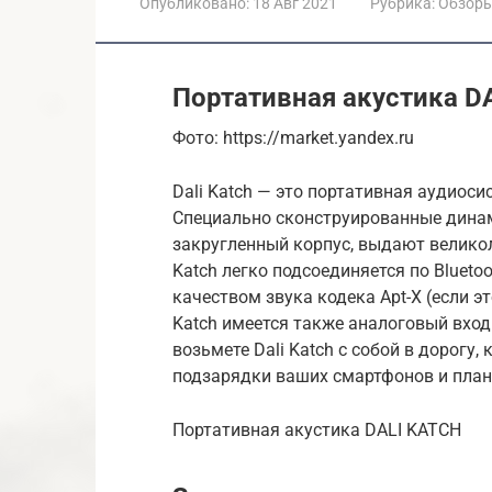
Опубликовано:
18 Авг 2021
Рубрика:
Обзор
Портативная акустика D
Фото: https://market.yandex.ru
Dali Katch — это портативная аудиоси
Специально сконструированные динам
закругленный корпус, выдают великол
Katch легко подсоединяется по Bluet
качеством звука кодека Apt-X (если э
Katch имеется также аналоговый вхо
возьмете Dali Katch с собой в дорогу
подзарядки ваших смартфонов и план
Портативная акустика DALI KATCH