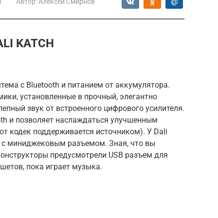
ы
Автор:
Алексей Смирнов
ALI KATCH
стема с Bluetooth и питанием от аккумулятора.
ики, установленные в прочный, элегантно
епный звук от встроенного цифрового усилителя.
ooth и позволяет наслаждаться улучшенным
тот кодек поддерживается источником). У Dali
д с миниджековым разъемом. Зная, что вы
, конструкторы предусмотрели USB разъем для
шетов, пока играет музыка.