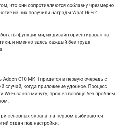
 том, что они сопротивляются соблазну чрезмерно
огие из них получили награды What Hi-Fi?
о богаты функциями, их дизайн ориентирован на
ики, и именно здесь каждый без труда
а.
 Addon C10 MK II придется в первую очередь с
й случай, когда приложение удобное. Процесс
 Wi-Fi занял минуту, прошел вообще без проблем
ном.
три основных экрана: на первом выбираются
етий отдан под настройки.