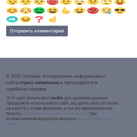
© 2026 Геллиум. Копирование информации с
сайта
строго запрещено
и преследуется в
судебном порядке
Этот сайт использует
cookie
для хранения данных.
Продолжая использовать сайт, вы даете свое согласие
на работу с этими файлами, а так же принимаете все
пункты
пользовательского соглашения
. При
возникновении вопросов пишите в
форму обратной
связи
.