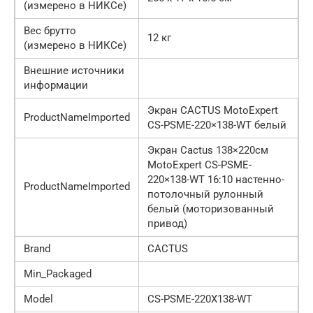
(измерено в НИКСе)
Вес брутто
12 кг
(измерено в НИКСе)
Внешние источники
информации
Экран CACTUS MotoExpert
ProductNameImported
CS-PSME-220×138-WT белый
Экран Cactus 138×220см
MotoExpert CS-PSME-
220×138-WT 16:10 настенно-
ProductNameImported
потолочный рулонный
белый (моторизованный
привод)
Brand
CACTUS
Min_Packaged
Model
CS-PSME-220X138-WT