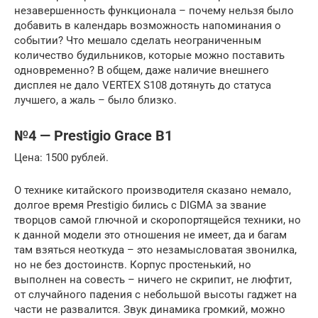
незавершенность функционала – почему нельзя было
добавить в календарь возможность напоминания о
событии? Что мешало сделать неограниченным
количество будильников, которые можно поставить
одновременно? В общем, даже наличие внешнего
дисплея не дало VERTEX S108 дотянуть до статуса
лучшего, а жаль – было близко.
№4 — Prestigio Grace B1
Цена: 1500 рублей.
О технике китайского производителя сказано немало,
долгое время Prestigio бились с DIGMA за звание
творцов самой глючной и скоропортящейся техники, но
к данной модели это отношения не имеет, да и багам
там взяться неоткуда – это незамысловатая звонилка,
но не без достоинств. Корпус простенький, но
выполнен на совесть – ничего не скрипит, не люфтит,
от случайного падения с небольшой высоты гаджет на
части не развалится. Звук динамика громкий, можно