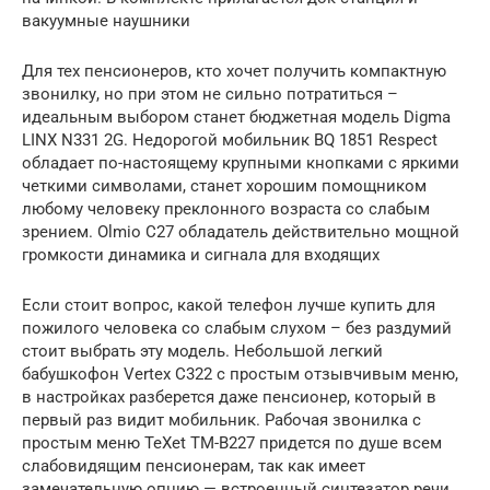
вакуумные наушники
Для тех пенсионеров, кто хочет получить компактную
звонилку, но при этом не сильно потратиться –
идеальным выбором станет бюджетная модель Digma
LINX N331 2G. Недорогой мобильник BQ 1851 Respect
обладает по-настоящему крупными кнопками с яркими
четкими символами, станет хорошим помощником
любому человеку преклонного возраста со слабым
зрением. Olmio C27 обладатель действительно мощной
громкости динамика и сигнала для входящих
Если стоит вопрос, какой телефон лучше купить для
пожилого человека со слабым слухом – без раздумий
стоит выбрать эту модель. Небольшой легкий
бабушкофон Vertex C322 с простым отзывчивым меню,
в настройках разберется даже пенсионер, который в
первый раз видит мобильник. Рабочая звонилка с
простым меню TeXet TM-B227 придется по душе всем
слабовидящим пенсионерам, так как имеет
замечательную опцию — встроенный синтезатор речи.