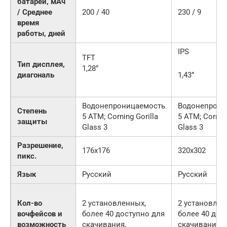
батареи, мАч
/ Среднее
200 / 40
230 / 9
время
работы, дней
IPS
TFT
Тип дисплея,
1,28”
диагональ
1,43”
Водонепроницаемость
Водонепрони
Степень
5 АТМ; Corning Gorilla
5 АТМ; Corning
защиты
Glass 3
Glass 3
Разрешение,
176х176
320х302
пикс.
Язык
Русский
Русский
Кол-во
2 установленных,
2 установлен
вочфейсов и
более 40 доступно для
более 40 дос
возможность
скачивания,
скачивания,