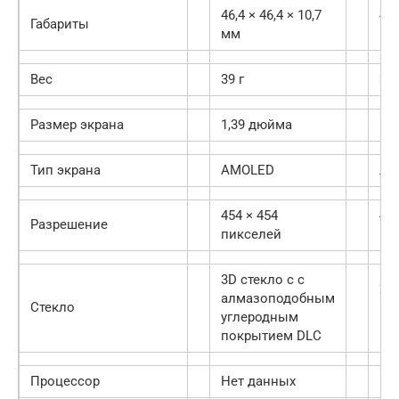
46,4 × 46,4 × 10,7
46,
Габариты
мм
10
Вес
39 г
32 
Размер экрана
1,39 дюйма
1,
Тип экрана
AMOLED
AM
454 × 454
454
Разрешение
пикселей
пи
3D стекло с с
2,5
алмазоподобным
Стекло
ва
углеродным
на
покрытием DLC
Процессор
Нет данных
Не