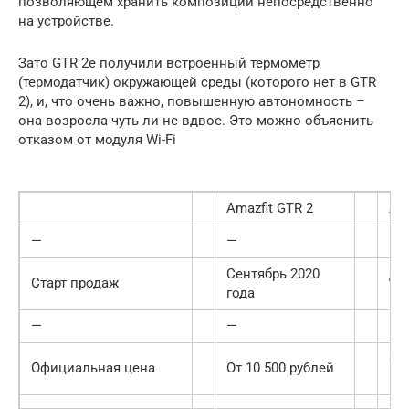
позволяющем хранить композиции непосредственно
на устройстве.
Зато GTR 2e получили встроенный термометр
(термодатчик) окружающей среды (которого нет в GTR
2), и, что очень важно, повышенную автономность –
она возросла чуть ли не вдвое. Это можно объяснить
отказом от модуля Wi-Fi
Amazfit GTR 2
Am
—
—
—
Сентябрь 2020
Де
Старт продаж
года
го
—
—
—
От 
Официальная цена
От 10 500 рублей
ру