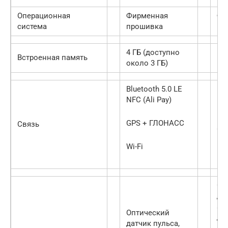
Операционная
Фирменная
Фи
система
прошивка
пр
4 ГБ (доступно
Встроенная память
—
около 3 ГБ)
Bluetooth 5.0 LE
Blu
NFC (Ali Pay)
NFC
GPS + ГЛОНАСС
Связь
GP
ГЛ
Wi-Fi
Оп
да
ак
Оптический
да
датчик пульса,
ки