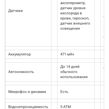
акселерометр,
кр
датчик уровня
ги
Датчики
кислорода в
да
крови, гироскоп,
вн
датчик внешнего
ос
освещения
те
да
Аккумулятор
471 мАч
47
До 14 дней
До
Автономность
обычного
об
использования
ис
То
Микрофон и динамик
Есть
ми
Водонепроницаемость
5 АТМ
5 