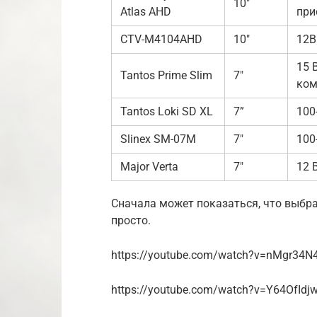
10″
Atlas AHD
при
CTV-M4104AHD
10″
12В
15 
Tantos Prime Slim
7″
ком
Tantos Loki SD XL
7”
100
Slinex SM-07M
7″
100
Major Verta
7″
12 В
Сначала может показаться, что выбр
просто.
https://youtube.com/watch?v=nMgr34N
https://youtube.com/watch?v=Y64OfIdj