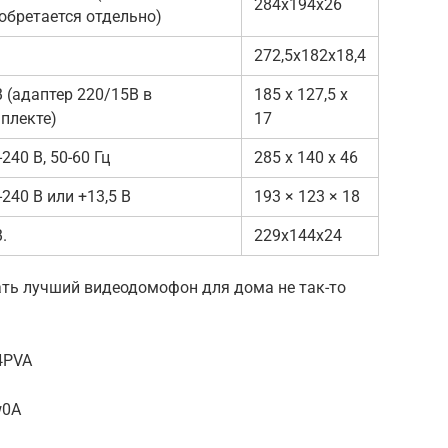
284х194х26
обретается отдельно)
272,5х182х18,4
В (адаптер 220/15В в
185 х 127,5 х
плекте)
17
-240 В, 50-60 Гц
285 х 140 х 46
-240 B или +13,5 В
193 × 123 × 18
.
229х144х24
ать лучший видеодомофон для дома не так-то
4PVA
w0A