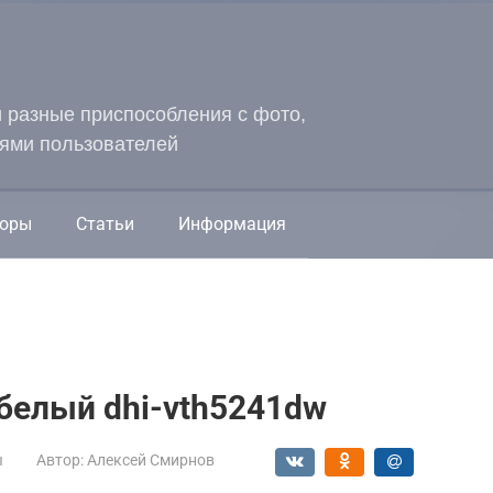
и разные приспособления с фото,
ями пользователей
оры
Статьи
Информация
белый dhi-vth5241dw
ы
Автор:
Алексей Смирнов