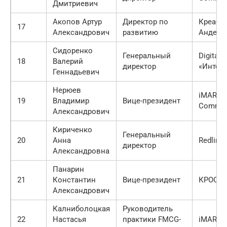
Дмитриевич
Акопов Артур
Директор по
Креаб Г
17
Александрович
развитию
Андерс
Сидоренко
Генеральный
Digital-
18
Валерий
директор
«Интер
Геннадьевич
Нерюев
iMARS
19
Владимир
Вице-президент
Commun
Александрович
Кириченко
Генеральный
20
Анна
Redline
директор
Александровна
Панарин
21
Константин
Вице-президент
КРОС
Александрович
Калниболоцкая
Руководитель
22
Настасья
практики FMCG-
iMARS