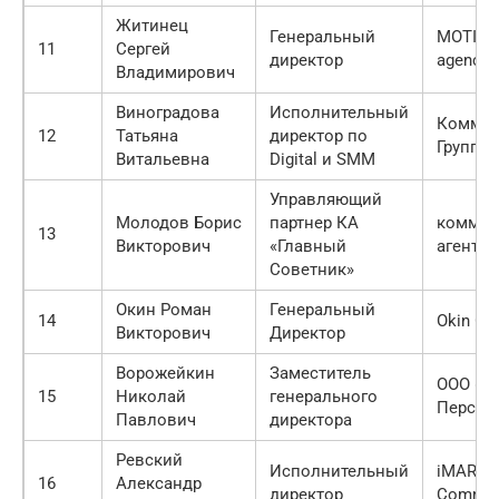
Житинец
Генеральный
MOTIVE
11
Сергей
директор
agency&
Владимирович
Виноградова
Исполнительный
Коммун
12
Татьяна
директор по
Группа 
Витальевна
Digital и SMM
Управляющий
Молодов Борис
партнер КА
коммун
13
Викторович
«Главный
агентст
Советник»
Окин Роман
Генеральный
14
Okin Gr
Викторович
Директор
Ворожейкин
Заместитель
ООО «М
15
Николай
генерального
Перспе
Павлович
директора
Ревский
Исполнительный
iMARS
16
Александр
директор
Commun