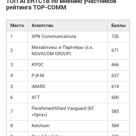
ТОП АГЕНТСТВ по мнению участников
рейтинга ТОP-COMM
Место
Агентство
Баллы
1
SPN Communications
726
Михайловы и Партнёры (х.к.
2
671
NOVACOM GROUP)
3
КРОС
666
4
Р.И.М.
637
5
iMARS
614
6
АГТ
600
FleishmanHillard Vanguard (КГ
7
585
«Орта»)
8
Ketchum
584