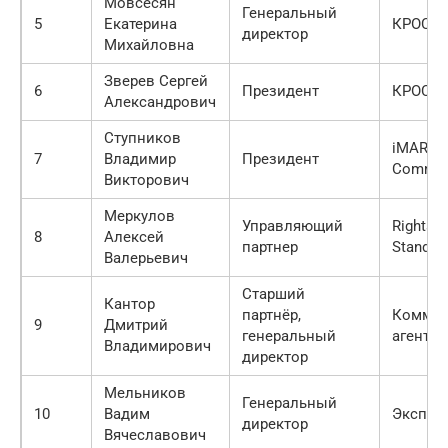
Мовсесян
Генеральный
5
Екатерина
КРОС
директор
Михайловна
Зверев Сергей
6
Президент
КРОС
Александрович
Ступников
iMARS
7
Владимир
Президент
Commun
Викторович
Меркулов
Управляющий
Rights 
8
Алексей
партнер
Standar
Валерьевич
Старший
Кантор
партнёр,
Коммун
9
Дмитрий
генеральный
агентст
Владимирович
директор
Мельников
Генеральный
10
Вадим
Экспер
директор
Вячеславович