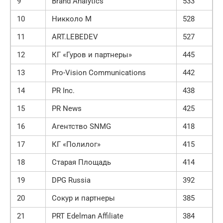
9
Brand Analytics
533
10
Никколо М
528
11
ART.LEBEDEV
527
12
КГ «Гуров и партнеры»
445
13
Pro-Vision Communications
442
14
PR Inc.
438
15
PR News
425
16
Агентство SNMG
418
17
КГ «Полилог»
415
18
Старая Площадь
414
19
DPG Russia
392
20
Сокур и партнеры
385
21
PRT Edelman Affiliate
384