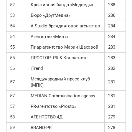
52
Креативная банда «Медведь»
288
53
Бюро «ДругМедиа»
286
54
A.Studio брендинговое агентство
284
54
Агентство «Минт»
284
55
Пиар-агентство Марии Шаховой
283
55
ПРОСТОР: PR & Консалтинг
283
56
iTrend
282
Международный пресс-клуб
57
281
(МПК)
57
MEDIAN Communication agency
281
57
PR-агентство «Prosto»
281
58
АГЕНТСТВО 4Д
279
59
BRAND-PR
278