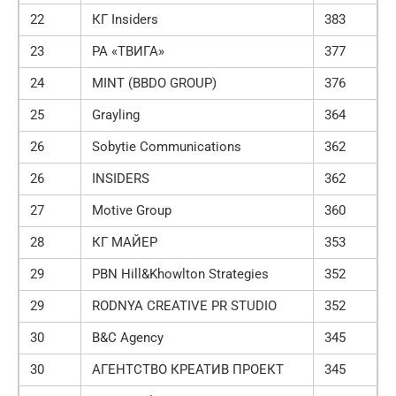
22
КГ Insiders
383
23
РА «ТВИГА»
377
24
MINT (BBDO GROUP)
376
25
Grayling
364
26
Sobytie Communications
362
26
INSIDERS
362
27
Motive Group
360
28
КГ МАЙЕР
353
29
PBN Hill&Khowlton Strategies
352
29
RODNYA CREATIVE PR STUDIO
352
30
B&C Agency
345
30
АГЕНТСТВО КРЕАТИВ ПРОЕКТ
345