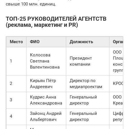
свыше 100 млн. единиц.
ТОП-25 РУКОВОДИТЕЛЕЙ АГЕНТСТВ
(реклама, маркетинг и PR)
Место
ФИО
Должность
Органи
ООО «С
Колосова
Президент
Площа
1
Светлана
компании
консал
Валентиновна
группа»
Кирьян Пётр
Директор по
2
КРОС
Андреевич
медиапроектам
Кудрис Анна
Генеральный
ООО «А
3
Александровна
директор
Креати
Зайонц Андрей
Генеральный
Цифров
4
Альбертович
директор
репута