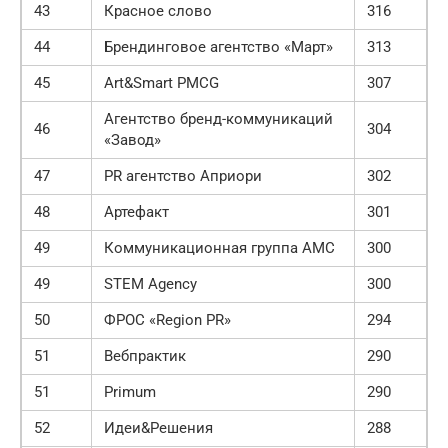
43
Красное слово
316
44
Брендинговое агентство «Март»
313
45
Art&Smart PMCG
307
Агентство бренд-коммуникаций
46
304
«Завод»
47
PR агентство Априори
302
48
Артефакт
301
49
Коммуникационная группа АМС
300
49
STEM Agency
300
50
ФРОС «Region PR»
294
51
Вебпрактик
290
51
Primum
290
52
Идеи&Решения
288