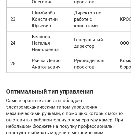
Олеговна
проектов
Шимбирёв
Директор по
23
Константин
работе с
КРОС
Юрьевич
клиентами
Белкова
Генеральный
24
Наталья
ООО «А
директор
Николаевна
Рычка Денис
Руководитель
Коммун
25
Анатольевич
проектов
бюро U
Оптимальный тип управления
Самые простые агрегаты обладают
электромеханическим типом управления —
механическими ручками, с помощью которых можно
выставить приблизительную температуру камер. При
небольшом бюджете на покупку профессионалы
советуют выбирать модели с механическим