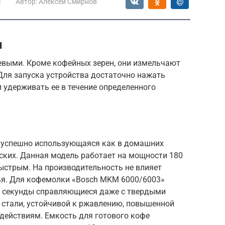
е
Автор:
Алексей Смирнов
и
выми. Кроме кофейных зерен, они измельчают
 Для запуска устройства достаточно нажать
 удерживать ее в течение определенного
 успешно использующаяся как в домашних
рских. Данная модель работает на мощности 180
быстрым. На производительность не влияет
рья. Для кофемолки «Bosch MKM 6000/6003»
е секунды справляющиеся даже с твердыми
 стали, устойчивой к ржавлению, повышенной
действиям. Емкость для готового кофе