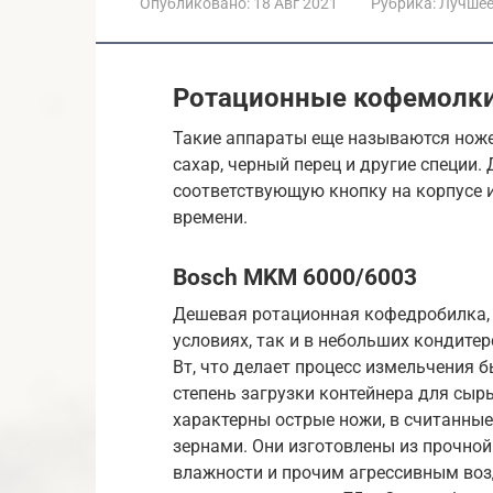
Опубликовано:
18 Авг 2021
Рубрика:
Лучше
Ротационные кофемолк
Такие аппараты еще называются ноже
сахар, черный перец и другие специи.
соответствующую кнопку на корпусе и
времени.
Bosch MKM 6000/6003
Дешевая ротационная кофедробилка,
условиях, так и в небольших кондите
Вт, что делает процесс измельчения 
степень загрузки контейнера для сы
характерны острые ножи, в считанны
зернами. Они изготовлены из прочной
влажности и прочим агрессивным воз