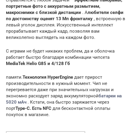
портретные фото с аккуратным размытием,
макроснимки с близкой дистанции
. А
любители селфи
по достоинству оценят 13 Мп фронталку
, встроенную в
левый уголок дисплея. Искусственный интеллект
прорабатывает каждый кадр, позволяя вам
великолепно выглядеть на каждом фото.
С играми не будет никаких проблем, да и оболочка
работает быстро благодаря комбинации чипсета
MediaTek Helio G85 и 4/128 Гб
памяти.
Технология HyperEngine
дает прирост
производительности в нужный момент. Чип не
перегревается даже при значительных нагрузках и
экономно расходует заряд аккумуляторной
батареи на
5020 мАч
. Кстати, она быстро заряжается через
порт
Type-C. Есть NFC
для бесконтактной оплаты
покупок в магазине.