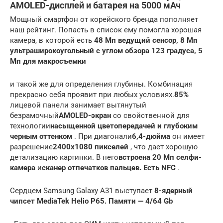
AMOLED-дисплей и батарея на 5000 мАч
Мощный смартфон от корейского бренда пополняет
наш рейтинг. Попасть в список ему помогла хорошая
камера, в которой есть
48 Мп ведущий сенсор, 8 Мп
ультраширокоугольный с углом обзора 123 градуса, 5
Мп для макросъемки
и такой же для определения глубины. Комбинация
прекрасно себя проявит при любых условиях.
85%
лицевой панели занимает вытянутый
безрамочный
AMOLED-экран
со свойственной для
технологии
насыщенной цветопередачей и глубоким
черным оттенком
. При диагонали
6,4-дюйма
он имеет
разрешение
2400х1080 пикселей
, что дает хорошую
детализацию картинки. В него
встроена 20 Мп селфи-
камера
и
сканер отпечатков пальцев. Есть NFC
.
Сердцем Samsung Galaxy A31 выступает
8-ядерный
чипсет MediaTek Helio P65. Памяти — 4/64 Gb