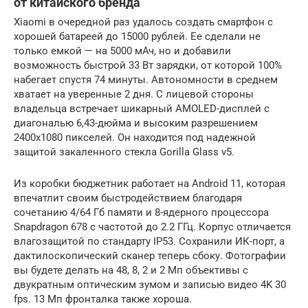
от китайского бренда
Xiaomi в очередной раз удалось создать смартфон с
хорошей батареей до 15000 рублей. Ее сделали не
только емкой — на 5000 мАч, но и добавили
возможность быстрой 33 Вт зарядки, от которой 100%
набегает спустя 74 минуты. Автономности в среднем
хватает на уверенные 2 дня. С лицевой стороны
владельца встречает шикарный AMOLED-дисплей с
диагональю 6,43-дюйма и высоким разрешением
2400х1080 пикселей. Он находится под надежной
защитой закаленного стекла Gorilla Glass v5.
Из коробки бюджетник работает на Android 11, которая
впечатлит своим быстродействием благодаря
сочетанию 4/64 Гб памяти и 8-ядерного процессора
Snapdragon 678 с частотой до 2.2 ГГц. Корпус отличается
влагозащитой по стандарту IP53. Сохранили ИК-порт, а
дактилоскопический сканер теперь сбоку. Фотографии
вы будете делать на 48, 8, 2 и 2 Мп объективы с
двукратным оптическим зумом и записью видео 4K 30
fps. 13 Мп фронталка также хороша.