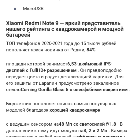
MicroUSB.
Xiaomi Redmi Note 9 — яркий представитель
нашего рейтинга с квадрокамерой и мощной
батареей
ТОП телефонов 2020-2021 года до 15 тысяч рублей
пополняет яркая новинка от Редми,
84%
площади которой занимает
6,53-дюймовый IPS-
дисплей с FullHD+ разрешением
. Он правдоподобно
передает цвета и радует детализацией картинки. Для
его защиты от царапин предусмотрено закаленное
стекло
Corning Gorilla Glass 5 с олеофобным покрытием
.
Бюджетник пополняет список самых популярных
моделей благодаря
хорошей квадрокамере
с ведущим сенсором на
48 Мп со светосилой f/1.8
. В
дополнение к нему идут модули на
8, 2 и 2 Мп
. Камера
справляется с любой задачей —
эффектные панорамы,