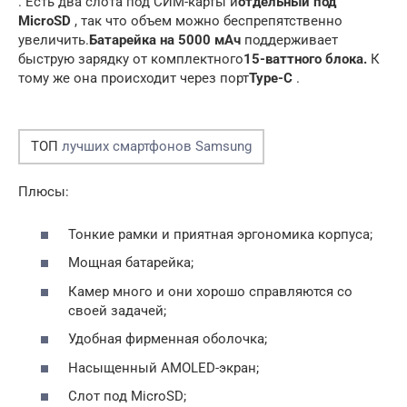
. Есть два слота под СИМ-карты и
отдельный под
MicroSD
, так что объем можно беспрепятственно
увеличить.
Батарейка на 5000 мАч
поддерживает
быструю зарядку от комплектного
15-ваттного блока.
К
тому же она происходит через порт
Type-C
.
ТОП
лучших смартфонов Samsung
Плюсы:
Тонкие рамки и приятная эргономика корпуса;
Мощная батарейка;
Камер много и они хорошо справляются со
своей задачей;
Удобная фирменная оболочка;
Насыщенный AMOLED-экран;
Слот под MicroSD;