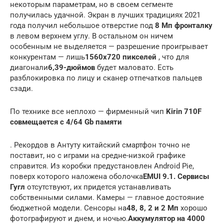
некоторым параметрам, но в своем сегменте
получилась удачной. Экран в лучших традициях 2021
года получил небольшое отверстие под
8 Мп фронталку
в левом верхнем углу. В остальном он ничем
особенным не выделяется — разрешение проигрывает
конкурентам — лишь
1560х720 пикселей
, что для
диагонали
6,39-дюймов
будет маловато. Есть
разблокировка по лицу и сканер отпечатков пальцев
сзади.
По технике все неплохо — фирменный чип
Kirin 710F
совмещается с 4/64 Gb памяти
. Рекордов в Антуту китайский смартфон точно не
поставит, но с играми на средне-низкой графике
справится. Из коробки предустановлен Android Pie,
поверх которого наложена оболочка
EMUI 9.1. Сервисы
Гугл
отсутствуют, их придется устанавливать
собственными силами. Камеры — главное достояние
бюджетной модели. Сенсоры на
48, 8, 2 и 2 Мп
хорошо
фотографируют и днем, и ночью.
Аккумулятор на 4000