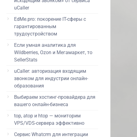
исходящим звонком» от сервиса
uCaller
EdMe.pro: покорение IT-сферы с
гарантированным
трудоустройством
Если умная аналитика для
Wildberries, Ozon и Мегамаркет, то
SellerStats
uCaller: авторизация входящим
звонком для индустрии онлайн-
образования
Выбираем хостинг-провайдера для
вашего онлайн-бизнеса
top, atop и htop — мониторим
VPS/VDS-сервера эффективно
Сервис Whatcrm для интеграции