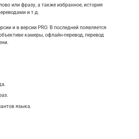
ово или фразу, а также избранное, история
ереводами и т.д.
рсии и в версии PRO. В последней появляется
объективе камеры, офлайн-перевод, перевод
ени.
да.
раз.
антов языка.